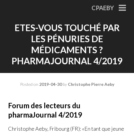
Skip
CPAEBY
to
PRI
MEN
content
ETES-VOUS TOUCHÉ PAR
LES PÉNURIES DE
MÉDICAMENTS ?
PHARMAJOURNAL 4/2019
Posted on
2019-04-30
by
Christophe Pierre Aeby
Forum des lecteurs du
pharmaJournal 4/2019
Christophe Aeby, Fribourg (FR): «En tant que jeune